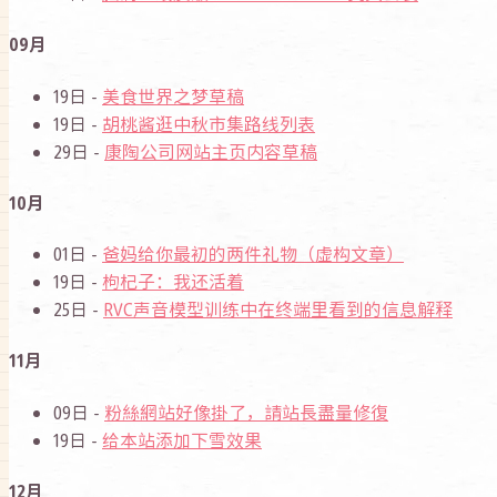
09月
19日 -
美食世界之梦草稿
19日 -
胡桃酱逛中秋市集路线列表
29日 -
康陶公司网站主页内容草稿
10月
01日 -
爸妈给你最初的两件礼物（虚构文章）
19日 -
枸杞子：我还活着
25日 -
RVC声音模型训练中在终端里看到的信息解释
11月
09日 -
粉絲網站好像掛了，請站長盡量修復
19日 -
给本站添加下雪效果
12月