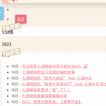
≡
登录
归档
2023
06月
14日 -
欢迎来到七濑胡桃非官方粉丝站4.0！🎉
14日 -
七濑胡桃和五只迅捷的猫的故事
16日 -
七濑胡桃的“超市大挑战” Feat. 七濑木实
16日 -
七濑胡桃的“食物大车拼2021” Feat. 七濑木实 和
16日 -
七濑胡桃家里闹“鬼”了？！
16日 -
七濑胡桃是最强躲猫猫玩家
16日 -
2022，我想对胡桃说。【参赛作品】