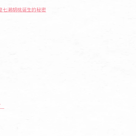
一窥七濑胡桃诞生的秘密
’