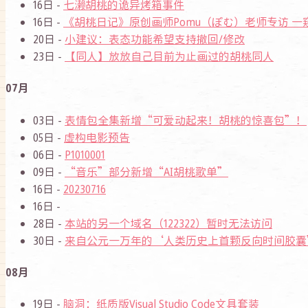
16日 -
七濑胡桃的诡异烤箱事件
16日 -
《胡桃日记》原创画师Pomu（ぽむ）老师专访 
20日 -
小建议：表态功能希望支持撤回/修改
23日 -
【同人】放放自己目前为止画过的胡桃同人
07月
03日 -
表情包全集新增“可爱动起来！胡桃的惊喜包”！
05日 -
虚构电影预告
06日 -
P1010001
09日 -
“音乐”部分新增“AI胡桃歌单”
16日 -
20230716
16日 -
28日 -
本站的另一个域名（122322）暂时无法访问
30日 -
来自公元一万年的‘人类历史上首颗反向时间胶囊
08月
19日 -
脑洞：纸质版Visual Studio Code文具套装