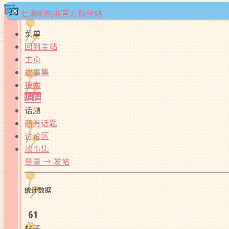
×
七濑胡桃非官方粉丝站
菜单
回到主站
主页
故事集
搜索
归档
话题
所有话题
讨论区
故事集
登录 → 发帖
统计数据
61
帖子